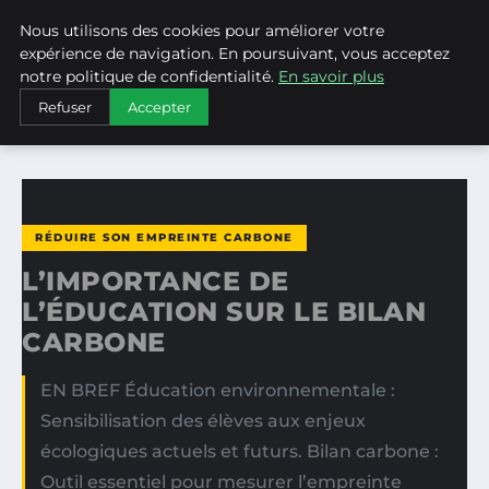
Nous utilisons des cookies pour améliorer votre
WEARECLIMATECONTROL
expérience de navigation. En poursuivant, vous acceptez
notre politique de confidentialité.
En savoir plus
ACCUEIL
RÉDUIRE SON EMPREINTE CARBONE
Refuser
Accepter
L’IMPORTANCE DE L’ÉDUCATION SUR LE BILAN CARBONE
RÉDUIRE SON EMPREINTE CARBONE
L’IMPORTANCE DE
L’ÉDUCATION SUR LE BILAN
CARBONE
EN BREF Éducation environnementale :
Sensibilisation des élèves aux enjeux
écologiques actuels et futurs. Bilan carbone :
Outil essentiel pour mesurer l’empreinte