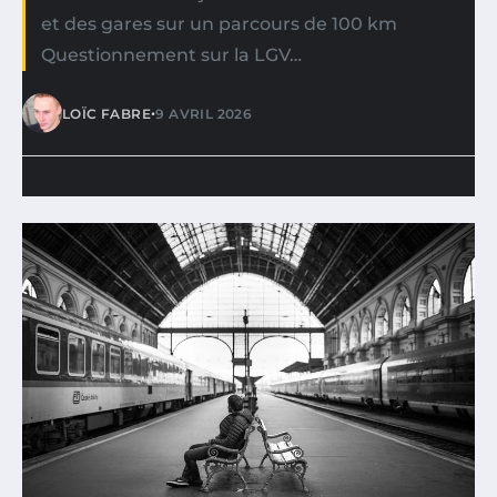
et des gares sur un parcours de 100 km
Questionnement sur la LGV…
•
LOÏC FABRE
9 AVRIL 2026