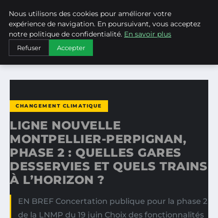
Nous utilisons des cookies pour améliorer votre
WEARECLIMATECONTROL
expérience de navigation. En poursuivant, vous acceptez
notre politique de confidentialité.
En savoir plus
ACCUEIL
CHANGEMENT CLIMATIQUE
Refuser
Accepter
LIGNE NOUVELLE MONTPELLIER-PERPIGNAN, PHASE 2…
CHANGEMENT CLIMATIQUE
LIGNE NOUVELLE
MONTPELLIER-PERPIGNAN,
PHASE 2 : QUELLES GARES
DESSERVIES ET QUELS TRAINS
À L’HORIZON ?
EN BREF Concertation publique pour la phase 2
de la LNMP du 19 juin Choix des fonctionnalités