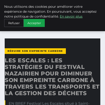
Nous utilisons des cookies pour améliorer votre
WEARECLIMATECONTROL
expérience de navigation. En poursuivant, vous acceptez
notre politique de confidentialité.
En savoir plus
ACCUEIL
RÉDUIRE SON EMPREINTE CARBONE
Refuser
Accepter
LES ESCALES : LES STRATÉGIES DU FESTIVAL NAZAIRIEN…
RÉDUIRE SON EMPREINTE CARBONE
LES ESCALES : LES
STRATÉGIES DU FESTIVAL
NAZAIRIEN POUR DIMINUER
SON EMPREINTE CARBONE À
TRAVERS LES TRANSPORTS ET
LA GESTION DES DÉCHETS
EN BREF Festival Les Escales situé à Saint-