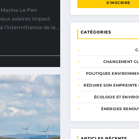
S'INSCRIRE
r Marine Le Pen
eaux solaires Impact
 à l’intermittence de la…
CATÉGORIES
C
CHANGEMENT CL
POLITIQUES ENVIRONNE
RÉDUIRE SON EMPREINTE
ÉCOLOGIE ET ENVIR
ÉNERGIES RENOU
ARTICLES RÉCENTS