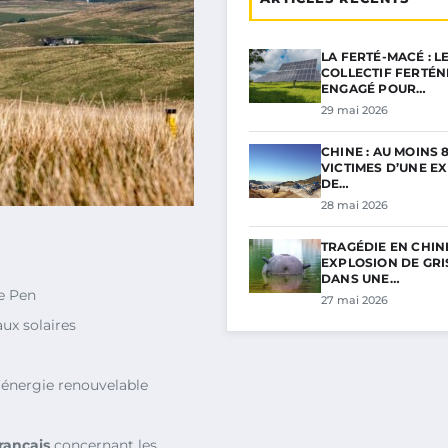
LA FERTÉ-MACÉ : L
COLLECTIF FERTÉN
ENGAGÉ POUR…
29 mai 2026
CHINE : AU MOINS 
VICTIMES D’UNE E
DE…
28 mai 2026
TRAGÉDIE EN CHINE
EXPLOSION DE GR
DANS UNE…
e Pen
27 mai 2026
ux solaires
’énergie renouvelable
rançais
concernant les