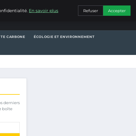
CONTACT
nfidentialité.
En savoir plus
Refuser
Accepter
NTE CARBONE
ÉCOLOGIE ET ENVIRONNEMENT
os derniers
e boîte