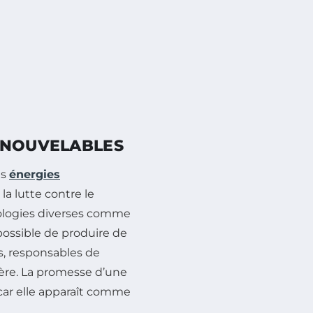
ENOUVELABLES
es
énergies
la lutte contre le
hnologies diverses comme
st possible de produire de
es, responsables de
hère. La promesse d’une
 car elle apparaît comme