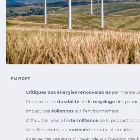
EN BREF
Critiques des énergies renouvelables
par Marine L
Problèmes de
durabilité
et de
recyclage
des pannea
Impact des
éoliennes
sur l’environnement
Difficultés liées à l’
intermittence
de la production d
Vue d’ensemble du
nucléaire
comme alternative
Analyse des résultats d’une étude sur l’opinion des
F