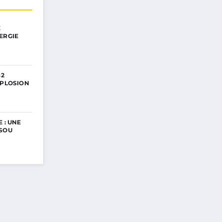
E
ERGIE
82
XPLOSION
 : UNE
ISOU