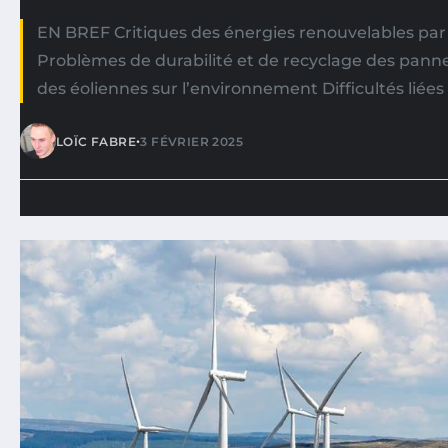
EN BREF Critiques des énergies renouvelables pa
Problèmes de durabilité et de recyclage des pann
des éoliennes sur l’environnement Difficultés liées
•
LOÏC FABRE
3 FÉVRIER 2025