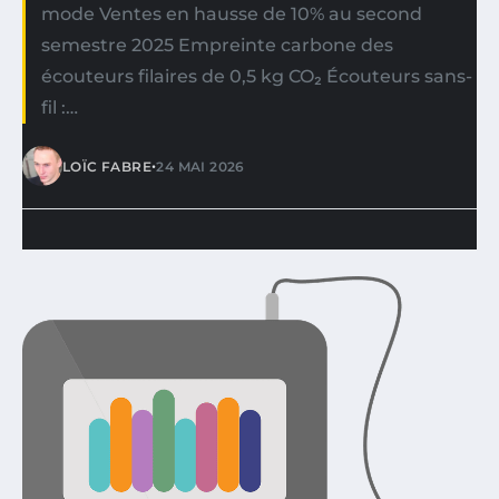
mode Ventes en hausse de 10% au second
semestre 2025 Empreinte carbone des
écouteurs filaires de 0,5 kg CO₂ Écouteurs sans-
fil :…
•
LOÏC FABRE
24 MAI 2026