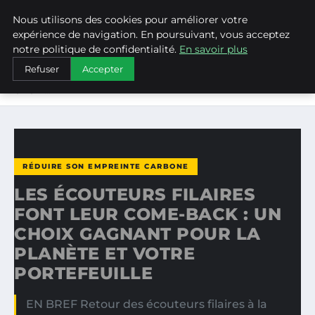
Nous utilisons des cookies pour améliorer votre
WEARECLIMATECONTROL
expérience de navigation. En poursuivant, vous acceptez
notre politique de confidentialité.
En savoir plus
ACCUEIL
RÉDUIRE SON EMPREINTE CARBONE
Refuser
Accepter
LES ÉCOUTEURS FILAIRES FONT LEUR COME-BACK : UN
CHOIX…
RÉDUIRE SON EMPREINTE CARBONE
LES ÉCOUTEURS FILAIRES
FONT LEUR COME-BACK : UN
CHOIX GAGNANT POUR LA
PLANÈTE ET VOTRE
PORTEFEUILLE
EN BREF Retour des écouteurs filaires à la