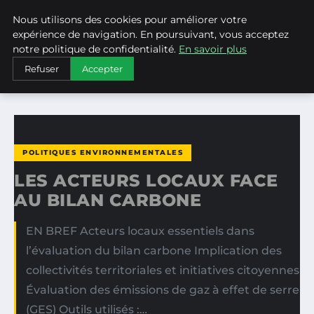
Nous utilisons des cookies pour améliorer votre
WEARECLIMATECONTROL
expérience de navigation. En poursuivant, vous acceptez
notre politique de confidentialité.
En savoir plus
ACCUEIL
POLITIQUES ENVIRONNEMENTALES
Refuser
Accepter
LES ACTEURS LOCAUX FACE AU BILAN CARBONE
POLITIQUES ENVIRONNEMENTALES
LES ACTEURS LOCAUX FACE
AU BILAN CARBONE
EN BREF Acteurs locaux essentiels dans
l’évaluation du bilan carbone Implication des
collectivités territoriales et initiatives citoyennes
Évaluation des émissions de gaz à effet de serre
(GES) Outils utilisés :…