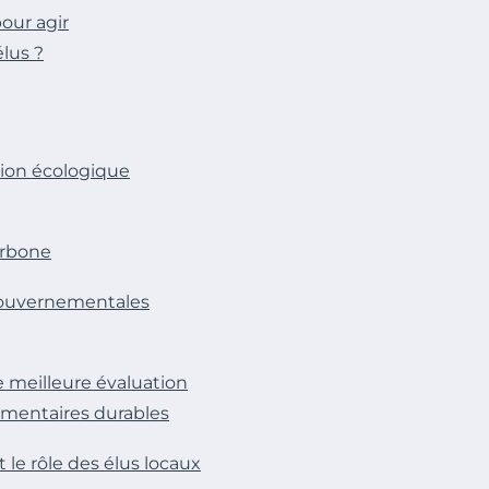
pour agir
élus ?
ition écologique
arbone
 gouvernementales
 meilleure évaluation
limentaires durables
 le rôle des élus locaux