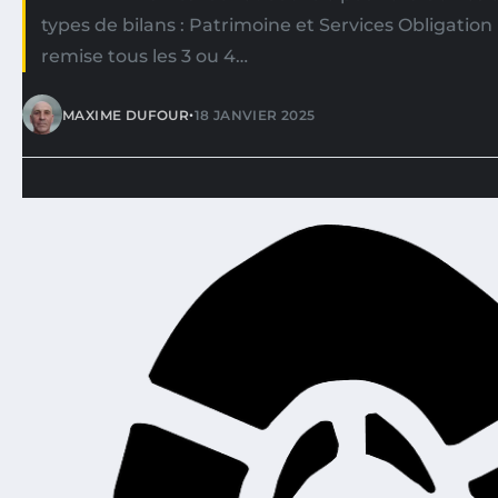
types de bilans : Patrimoine et Services Obligatio
remise tous les 3 ou 4…
•
MAXIME DUFOUR
18 JANVIER 2025