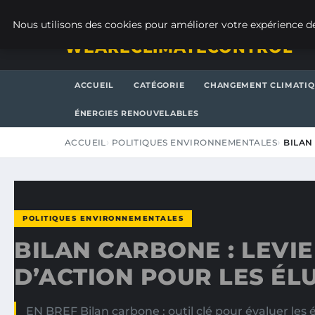
JEUDI 6 AOÛT 2026
Nous utilisons des cookies pour améliorer votre expérience de
WEARECLIMATECONTROL
ACCUEIL
CATÉGORIE
CHANGEMENT CLIMATI
ÉNERGIES RENOUVELABLES
ACCUEIL
POLITIQUES ENVIRONNEMENTALES
BILAN
POLITIQUES ENVIRONNEMENTALES
BILAN CARBONE : LEVI
D’ACTION POUR LES ÉL
EN BREF Bilan carbone : outil clé pour évaluer le