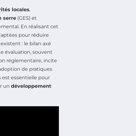
vités locales
,
e serre
(GES) et
emental. En réalisant cet
adaptées pour réduire
xistent : le bilan axé
te évaluation, souvent
ion réglementaire, incite
’adoption de pratiques
s est essentielle pour
er un
développement