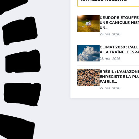
L’EUROPE ÉTOUFFE
UNE CANICULE HIS
UN…
29 mai 2026
CLIMAT 2030 : L’A
À LA TRAÎNE, L’ES
28 mai 2026
BRÉSIL : L’AMAZONI
ENREGISTRE LA PL
FAIBLE…
27 mai 2026