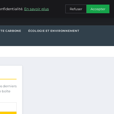
CONTACT
nfidentialité.
En savoir plus
Refuser
Accepter
NTE CARBONE
ÉCOLOGIE ET ENVIRONNEMENT
os derniers
e boîte