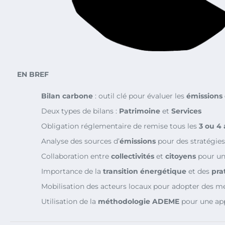
EN BREF
Bilan carbone
: outil clé pour évaluer les
émissions
Deux types de bilans :
Patrimoine
et
Services
Obligation réglementaire de remise tous les
3 ou 4
Analyse des sources d’
émissions
pour des stratégies
Collaboration entre
collectivités
et
citoyens
pour un
Importance de la
transition énergétique
et des
pra
Mobilisation des acteurs locaux pour adopter des m
Utilisation de la
méthodologie ADEME
pour une app