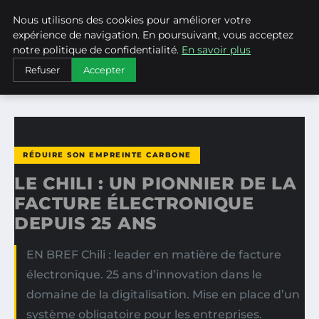
Nous utilisons des cookies pour améliorer votre
WEARECLIMATECONTROL
expérience de navigation. En poursuivant, vous acceptez
notre politique de confidentialité.
En savoir plus
ACCUEIL
RÉDUIRE SON EMPREINTE CARBONE
Refuser
Accepter
LE CHILI : UN PIONNIER DE LA FACTURE ÉLECTRONIQUE…
RÉDUIRE SON EMPREINTE CARBONE
LE CHILI : UN PIONNIER DE LA
FACTURE ÉLECTRONIQUE
DEPUIS 25 ANS
EN BREF Chili : leader en matière de facture
électronique. 25 ans d’innovation dans le
domaine de la digitalisation. Mise en place d’un
système obligatoire pour les entreprises.