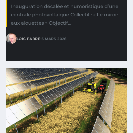
Inauguration décalée et humoristique d’une
centrale photovoltaïque Collectif : « Le miroir
aux alouettes » Objectif…
•
LOÏC FABRE
5 MARS 2026