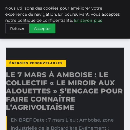
Nous utilisons des cookies pour améliorer votre
WEARECLIMATECONTROL
expérience de navigation. En poursuivant, vous acceptez
notre politique de confidentialité.
En savoir plus
ACCUEIL
ÉNERGIES RENOUVELABLES
Refuser
Accepter
LE 7 MARS À AMBOISE : LE COLLECTIF « LE MIROIR AUX…
ÉNERGIES RENOUVELABLES
LE 7 MARS À AMBOISE : LE
COLLECTIF « LE MIROIR AUX
ALOUETTES » S’ENGAGE POUR
FAIRE CONNAÎTRE
L’AGRIVOLTAÏSME
EN BREF Date : 7 mars Lieu : Amboise, zone
industrielle de la Boitardière Événement :