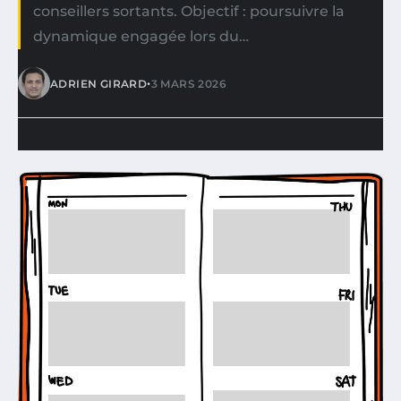
conseillers sortants. Objectif : poursuivre la
dynamique engagée lors du…
•
ADRIEN GIRARD
3 MARS 2026