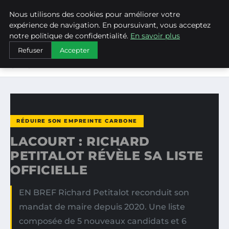
Nous utilisons des cookies pour améliorer votre
WEARECLIMATECONTROL
expérience de navigation. En poursuivant, vous acceptez
notre politique de confidentialité.
En savoir plus
ACCUEIL
RÉDUIRE SON EMPREINTE CARBONE
Refuser
Accepter
LACOURT : RICHARD PETITALOT RÉVÈLE SA LISTE
OFFICIELLE
RÉDUIRE SON EMPREINTE CARBONE
LACOURT : RICHARD
PETITALOT RÉVÈLE SA LISTE
OFFICIELLE
EN BREF Richard Petitalot reconduit son
mandat de maire depuis 2020. Une liste
composée de 5 nouveaux candidats et 6