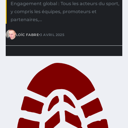
Engagement global : Tous les acteurs du sport,
y compris les équipes, promoteurs et
partenaires,…
•
LOÏC FABRE
3 AVRIL 2025