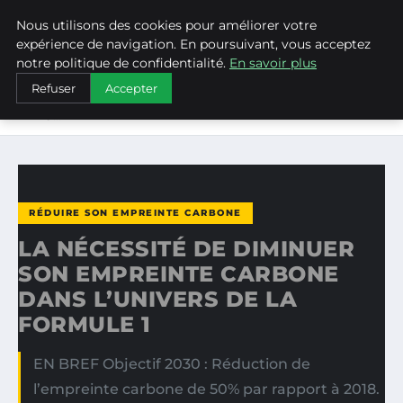
Nous utilisons des cookies pour améliorer votre
WEARECLIMATECONTROL
expérience de navigation. En poursuivant, vous acceptez
notre politique de confidentialité.
En savoir plus
ACCUEIL
RÉDUIRE SON EMPREINTE CARBONE
Refuser
Accepter
LA NÉCESSITÉ DE DIMINUER SON EMPREINTE CARBONE
DANS…
RÉDUIRE SON EMPREINTE CARBONE
LA NÉCESSITÉ DE DIMINUER
SON EMPREINTE CARBONE
DANS L’UNIVERS DE LA
FORMULE 1
EN BREF Objectif 2030 : Réduction de
l’empreinte carbone de 50% par rapport à 2018.