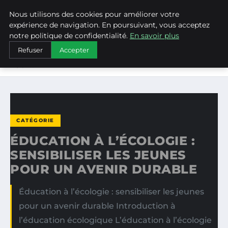
Nous utilisons des cookies pour améliorer votre
WEARECLIMATECONTROL
expérience de navigation. En poursuivant, vous acceptez
notre politique de confidentialité.
En savoir plus
ACCUEIL
CATÉGORIE
Refuser
Accepter
ÉDUCATION À L’ÉCOLOGIE : SENSIBILISER LES JEUNES
POUR…
CATÉGORIE
ÉDUCATION À L’ÉCOLOGIE :
SENSIBILISER LES JEUNES
POUR UN AVENIR DURABLE
Éducation à l’écologie : sensibiliser les jeunes
pour un avenir durable Introduction à
l’éducation écologique L’éducation à l’écologie