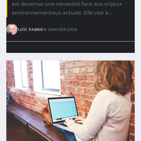
est devenue une nécessité face aux enjeux
environnementaux actuels. Elle vise à…
•
LOÏC FABRE
8 JANVIER 2026