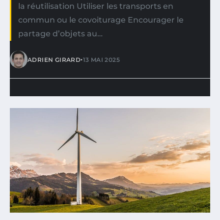
la réutilisation Utiliser les transports en
commun ou le covoiturage Encourager le
partage d’objets au…
•
ADRIEN GIRARD
13 MAI 2025