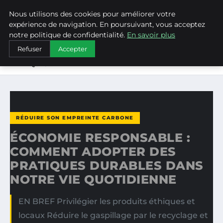
Nous utilisons des cookies pour améliorer votre
WEARECLIMATECONTROL
expérience de navigation. En poursuivant, vous acceptez
notre politique de confidentialité.
En savoir plus
ACCUEIL
RÉDUIRE SON EMPREINTE CARBONE
Refuser
Accepter
ÉCONOMIE RESPONSABLE : COMMENT ADOPTER DES
PRATIQUES…
RÉDUIRE SON EMPREINTE CARBONE
ÉCONOMIE RESPONSABLE :
COMMENT ADOPTER DES
PRATIQUES DURABLES DANS
NOTRE VIE QUOTIDIENNE
EN BREF Privilégier les produits éthiques et
locaux Réduire le gaspillage par le recyclage et