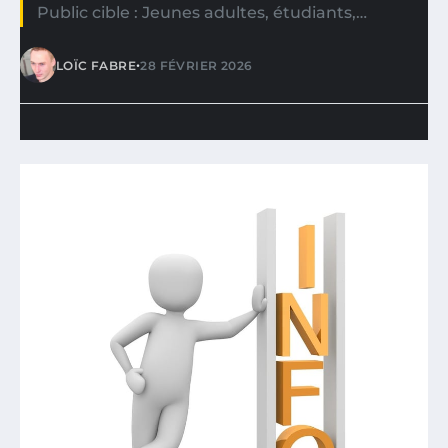
Public cible : Jeunes adultes, étudiants,…
•
LOÏC FABRE
28 FÉVRIER 2026