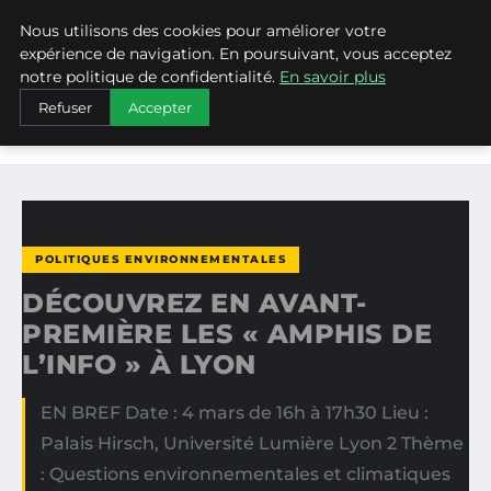
Nous utilisons des cookies pour améliorer votre
WEARECLIMATECONTROL
expérience de navigation. En poursuivant, vous acceptez
notre politique de confidentialité.
En savoir plus
ACCUEIL
POLITIQUES ENVIRONNEMENTALES
Refuser
Accepter
DÉCOUVREZ EN AVANT-PREMIÈRE LES « AMPHIS DE L’INFO
» À…
POLITIQUES ENVIRONNEMENTALES
DÉCOUVREZ EN AVANT-
PREMIÈRE LES « AMPHIS DE
L’INFO » À LYON
EN BREF Date : 4 mars de 16h à 17h30 Lieu :
Palais Hirsch, Université Lumière Lyon 2 Thème
: Questions environnementales et climatiques