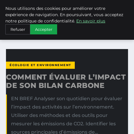
Nous utilisons des cookies pour améliorer votre
WEARECLIMATECONTROL
expérience de navigation. En poursuivant, vous acceptez
notre politique de confidentialité.
En savoir plus
ACCUEIL
ÉCOLOGIE ET ENVIRONNEMENT
Refuser
Accepter
COMMENT ÉVALUER L’IMPACT DE SON BILAN CARBONE
ÉCOLOGIE ET ENVIRONNEMENT
COMMENT ÉVALUER L’IMPACT
DE SON BILAN CARBONE
EN BREF Analyser son quotidien pour évaluer
l’impact des activités sur l’environnement.
Utiliser des méthodes et des outils pour
mesurer les émissions de CO2. Identifier les
sources principales d’émissions de…