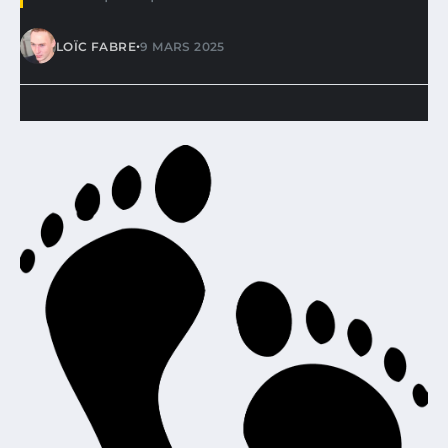
•
LOÏC FABRE
9 MARS 2025