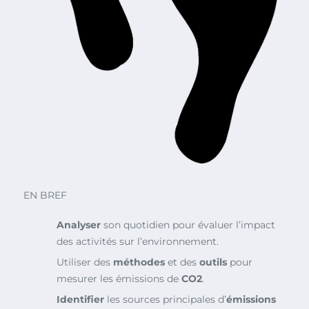
EN BREF
Analyser
son quotidien pour évaluer l’impact
des activités sur l’environnement.
Utiliser des
méthodes
et des
outils
pour
mesurer les émissions de
CO2
.
Identifier
les sources principales d’
émissions