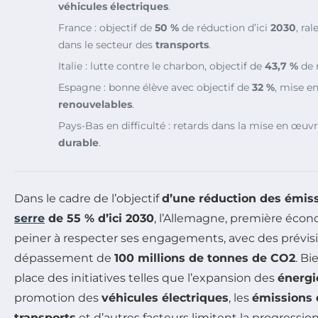
véhicules électriques
.
France : objectif de
50 %
de réduction d’ici
2030
, ra
dans le secteur des
transports
.
Italie : lutte contre le charbon, objectif de
43,7 %
de 
Espagne : bonne élève avec objectif de
32 %
, mise e
renouvelables
.
Pays-Bas en difficulté : retards dans la mise en œuvr
durable
.
Dans le cadre de l’objectif
d’une réduction des émis
serre
de 55 % d’ici 2030
, l’Allemagne, première écon
peiner à respecter ses engagements, avec des prévis
dépassement de
100 millions de tonnes de CO2
. Bi
place des initiatives telles que l’expansion des
énergi
promotion des
véhicules électriques
, les
émissions 
transports
et d’autres facteurs limitent la progressio