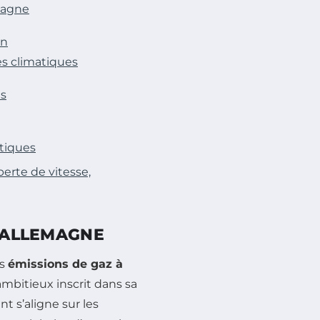
pagne
en
es climatiques
es
atiques
erte de vitesse,
L’ALLEMAGNE
es
émissions de gaz à
ambitieux inscrit dans sa
t s’aligne sur les