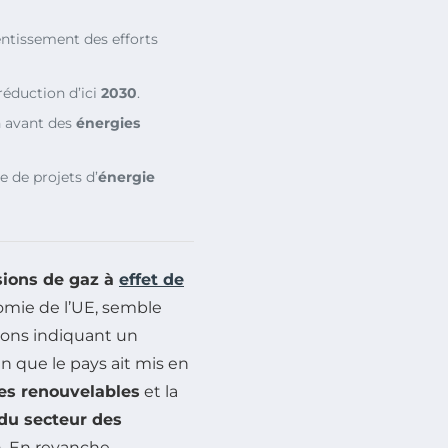
lentissement des efforts
réduction d’ici
2030
.
n avant des
énergies
e de projets d’
énergie
sions de gaz à
effet de
omie de l’UE, semble
ions indiquant un
en que le pays ait mis en
es renouvelables
et la
du secteur des
n. En revanche,