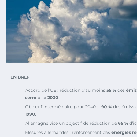
EN BREF
Accord de l’UE : réduction d’au moins
55 %
des
émis
serre
d’ici
2030
.
Objectif intermédiaire pour 2040 : –
90 %
des émissio
1990
.
Allemagne vise un objectif de réduction de
65 %
d’ic
Mesures allemandes : renforcement des
énergies r