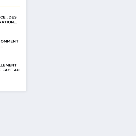
CE : DES
RATION…
 COMMENT
A…
LLEMENT
E FACE AU