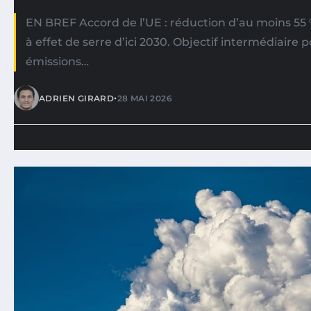
EN BREF Accord de l’UE : réduction d’au moins 55
à effet de serre d’ici 2030. Objectif intermédiaire 
émissions…
•
ADRIEN GIRARD
28 MAI 2026