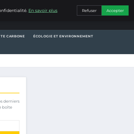
CONTACT
nfidentialité.
En savoir plus
Refuser
Accepter
NTE CARBONE
ÉCOLOGIE ET ENVIRONNEMENT
os derniers
e boîte