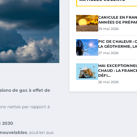
CANICULE EN FRAN
ANNÉES DE PRÉPA
29 mai 2026
PIC DE CHALEUR :
LA GÉOTHERMIE, L
27 mai 2026
MAI EXCEPTIONNE
CHAUD : LA FRANC
DÉFI…
26 mai 2026
sions de gaz à effet de
ns nettes par rapport à
i
2030
.
enouvelables
, soutien aux