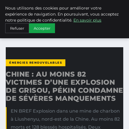
Nous utilisons des cookies pour améliorer votre
WEARECLIMATECONTROL
expérience de navigation. En poursuivant, vous acceptez
notre politique de confidentialité.
En savoir plus
ACCUEIL
ÉNERGIES RENOUVELABLES
Refuser
Accepter
CHINE : AU MOINS 82 VICTIMES D’UNE EXPLOSION DE…
ÉNERGIES RENOUVELABLES
CHINE : AU MOINS 82
VICTIMES D’UNE EXPLOSION
DE GRISOU, PÉKIN CONDAMNE
DE SÉVÈRES MANQUEMENTS
EN BREF Explosion dans une mine de charbon
à Liushenyu, nord-est de la Chine. Au moins 82
morts et 128 blessés hospitalisés. Deux