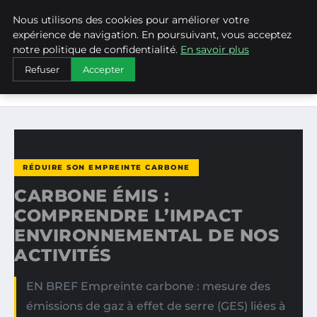
Nous utilisons des cookies pour améliorer votre
WEARECLIMATECONTROL
expérience de navigation. En poursuivant, vous acceptez
notre politique de confidentialité.
En savoir plus
ACCUEIL
RÉDUIRE SON EMPREINTE CARBONE
Refuser
Accepter
CARBONE ÉMIS : COMPRENDRE L’IMPACT
ENVIRONNEMENTAL DE…
RÉDUIRE SON EMPREINTE CARBONE
CARBONE ÉMIS :
COMPRENDRE L’IMPACT
ENVIRONNEMENTAL DE NOS
ACTIVITÉS
EN BREF Empreinte carbone : mesure des
émissions de gaz à effet de serre (GES) liées à