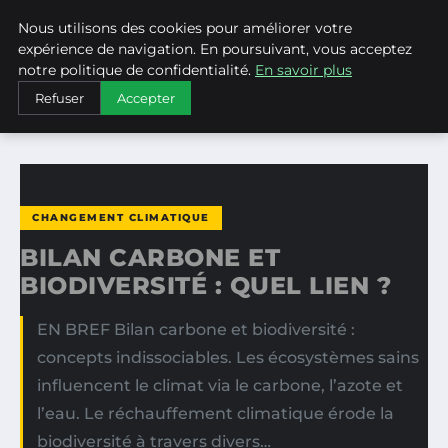
Nous utilisons des cookies pour améliorer votre
WEARECLIMATECONTROL
expérience de navigation. En poursuivant, vous acceptez
notre politique de confidentialité.
En savoir plus
ACCUEIL
CHANGEMENT CLIMATIQUE
Refuser
Accepter
BILAN CARBONE ET BIODIVERSITÉ : QUEL LIEN ?
CHANGEMENT CLIMATIQUE
BILAN CARBONE ET
BIODIVERSITÉ : QUEL LIEN ?
EN BREF Bilan carbone et biodiversité :
concepts indissociables. Les écosystèmes sains
influencent le climat via le carbone, l’azote et
l’eau. Le réchauffement climatique érode la
biodiversité à travers divers…