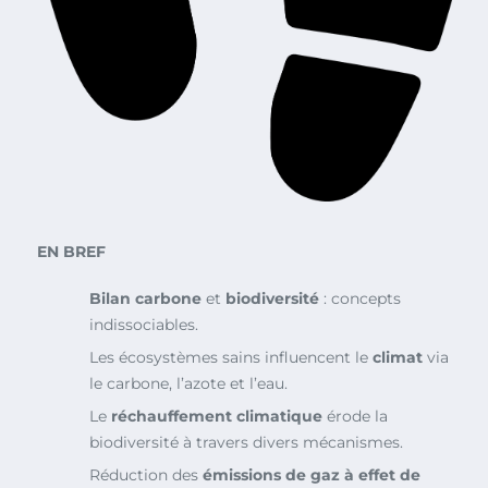
EN BREF
Bilan carbone
et
biodiversité
: concepts
indissociables.
Les écosystèmes sains influencent le
climat
via
le carbone, l’azote et l’eau.
Le
réchauffement climatique
érode la
biodiversité à travers divers mécanismes.
Réduction des
émissions de gaz à effet de