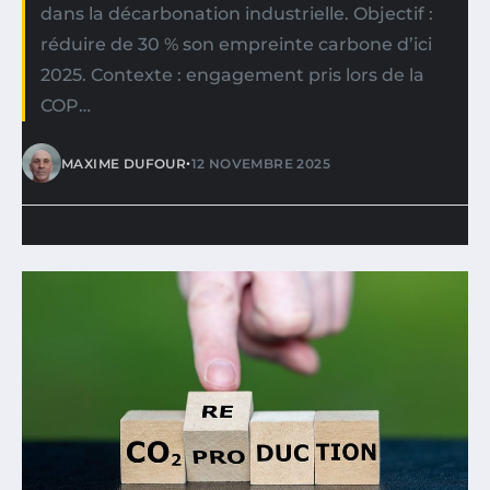
dans la décarbonation industrielle. Objectif :
réduire de 30 % son empreinte carbone d’ici
2025. Contexte : engagement pris lors de la
COP…
•
MAXIME DUFOUR
12 NOVEMBRE 2025