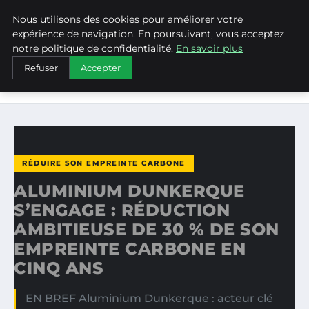
Nous utilisons des cookies pour améliorer votre
WEARECLIMATECONTROL
expérience de navigation. En poursuivant, vous acceptez
notre politique de confidentialité.
En savoir plus
ACCUEIL
RÉDUIRE SON EMPREINTE CARBONE
Refuser
Accepter
ALUMINIUM DUNKERQUE S’ENGAGE : RÉDUCTION
AMBITIEUSE DE…
RÉDUIRE SON EMPREINTE CARBONE
ALUMINIUM DUNKERQUE
S’ENGAGE : RÉDUCTION
AMBITIEUSE DE 30 % DE SON
EMPREINTE CARBONE EN
CINQ ANS
EN BREF Aluminium Dunkerque : acteur clé