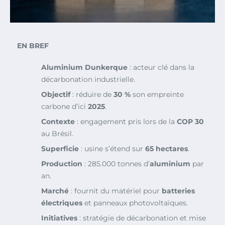
EN BREF
Aluminium Dunkerque
: acteur clé dans la
décarbonation industrielle.
Objectif
: réduire de
30 %
son empreinte
carbone d’ici
2025
.
Contexte
: engagement pris lors de la
COP 30
au Brésil.
Superficie
: usine s’étend sur
65 hectares
.
Production
: 285.000 tonnes d’
aluminium
par
an.
Marché
: fournit du matériel pour
batteries
électriques
et
panneaux photovoltaïques.
Initiatives
: stratégie de décarbonation et mise