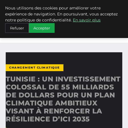
Nous utilisons des cookies pour améliorer votre
WEARECLIMATECONTROL
expérience de navigation. En poursuivant, vous acceptez
notre politique de confidentialité.
En savoir plus
ACCUEIL
CHANGEMENT CLIMATIQUE
Refuser
Accepter
TUNISIE : UN INVESTISSEMENT COLOSSAL DE 55
MILLIARDS…
CHANGEMENT CLIMATIQUE
TUNISIE : UN INVESTISSEMENT
COLOSSAL DE 55 MILLIARDS
DE DOLLARS POUR UN PLAN
CLIMATIQUE AMBITIEUX
VISANT À RENFORCER LA
RÉSILIENCE D’ICI 2035