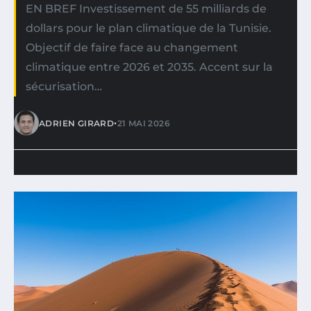
EN BREF Investissement de 55 milliards de
dollars pour le plan climatique de la Tunisie.
Objectif de faire face au changement
climatique entre 2026 et 2035. Accent sur la
sécurisation…
•
ADRIEN GIRARD
21 MAI 2026