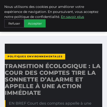
Nous utilisons des cookies pour améliorer votre
WEARECLIMATECONTROL
expérience de navigation. En poursuivant, vous acceptez
notre politique de confidentialité.
En savoir plus
ACCUEIL
POLITIQUES ENVIRONNEMENTALES
Refuser
Accepter
TRANSITION ÉCOLOGIQUE : LA COUR DES COMPTES TIRE
LA…
POLITIQUES ENVIRONNEMENTALES
TRANSITION ÉCOLOGIQUE : LA
COUR DES COMPTES TIRE LA
SONNETTE D’ALARME ET
APPELLE À UNE ACTION
IMMÉDIATE
EN BREF Court des comptes appelle à une