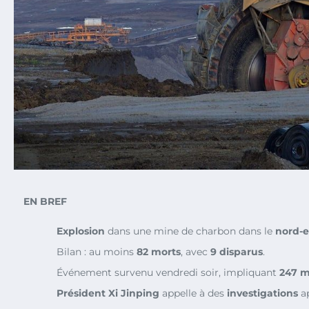
EN BREF
Explosion
dans une mine de charbon dans le
nord-e
Bilan : au moins
82 morts
, avec
9 disparus
.
Événement survenu vendredi soir, impliquant
247 m
Président Xi Jinping
appelle à des
investigations
ap