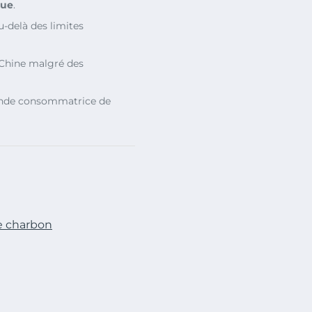
que
.
-delà des limites
Chine malgré des
nde consommatrice de
e charbon