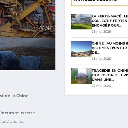
LA FERTÉ-MACÉ : L
COLLECTIF FERTÉN
ENGAGÉ POUR…
29 mai 2026
CHINE : AU MOINS 
VICTIMES D’UNE E
DE…
28 mai 2026
TRAGÉDIE EN CHINE
EXPLOSION DE GR
DANS UNE…
27 mai 2026
st de la Chine
.
ineurs
sous terre.
profondies.