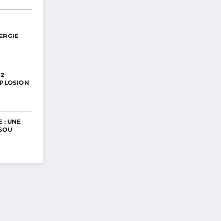
E
ERGIE
82
XPLOSION
 : UNE
ISOU