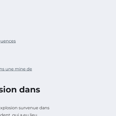
quences
ans une mine de
osion dans
 explosion survenue dans
cident, qui a eu lieu