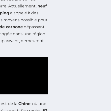
erre. Actuellement,
neuf
nping
a appelé à des
 les moyens possible pour
de carbone
dépassant
plongée dans une région
’auparavant, demeurent
est de la
Chine
, où une
sé la mort d’au moins
82