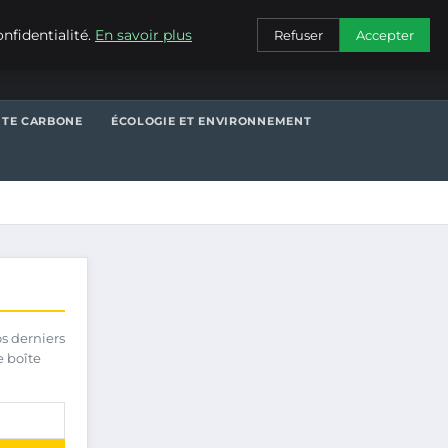
CONTACT
nfidentialité.
En savoir plus
Refuser
Accepter
NTE CARBONE
ÉCOLOGIE ET ENVIRONNEMENT
os derniers
e boîte