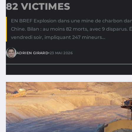
82 VICTIMES
EN BREF Explosion dans une mine de charbon dans
Chine. Bilan : au moins 82 morts, avec 9 disparus
vendredi soir, impliquant 247 mineurs…
•
ADRIEN GIRARD
23 MAI 2026