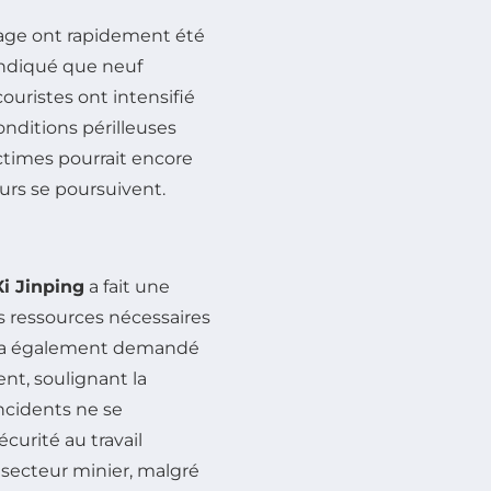
etage ont rapidement été
indiqué que neuf
ouristes ont intensifié
onditions périlleuses
ctimes pourrait encore
urs se poursuivent.
Xi Jinping
a fait une
s ressources nécessaires
ing a également demandé
nt, soulignant la
incidents ne se
curité au travail
 secteur minier, malgré