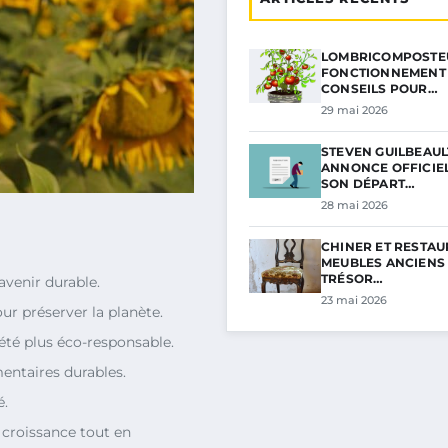
LOMBRICOMPOSTEU
FONCTIONNEMENT 
CONSEILS POUR…
29 mai 2026
STEVEN GUILBEAUL
ANNONCE OFFICIE
SON DÉPART…
28 mai 2026
CHINER ET RESTAU
MEUBLES ANCIENS 
TRÉSOR…
avenir durable.
23 mai 2026
our préserver la planète.
été plus éco-responsable.
entaires durables.
é.
a croissance tout en