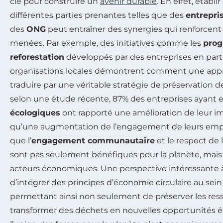
clé pour construire un
avenir durable
. En effet, établi
différentes parties prenantes telles que des
entrepri
des
ONG
peut entraîner des synergies qui renforcent 
menées. Par exemple, des initiatives comme les
pro
reforestation
développés par des entreprises en part
organisations locales démontrent comment une appr
traduire par une véritable stratégie de préservation de 
selon une étude récente, 87% des entreprises ayant
écologiques
ont rapporté une amélioration de leur i
qu’une augmentation de l’engagement de leurs emp
que l’
engagement communautaire
et le respect de
sont pas seulement bénéfiques pour la planète, mais
acteurs économiques. Une perspective intéressante à 
d’intégrer des principes d’économie circulaire au sein
permettant ainsi non seulement de préserver les ress
transformer des déchets en nouvelles opportunités é