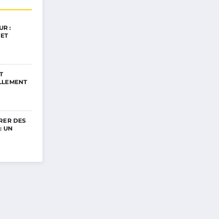
R :
ET
T
LLEMENT
RER DES
: UN