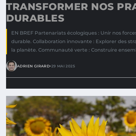
TRANSFORMER NOS PR
DURABLES
EN BREF Partenariats écologiques : Unir nos force
durable. Collaboration innovante : Explorer des st
la planète. Communauté verte : Construire ensemb
•
ADRIEN GIRARD
29 MAI 2025