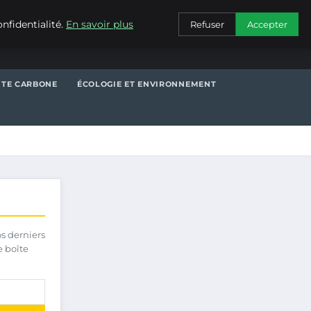
CONTACT
nfidentialité.
En savoir plus
Refuser
Accepter
NTE CARBONE
ÉCOLOGIE ET ENVIRONNEMENT
os derniers
e boîte