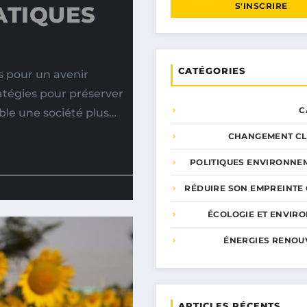
S'INSCRIRE
ATIQUES
CATÉGORIES
s pour un avenir
ratégies pour préserver
C
le une société plus…
CHANGEMENT CL
POLITIQUES ENVIRONNE
RÉDUIRE SON EMPREINTE
ÉCOLOGIE ET ENVIR
ÉNERGIES RENOU
ARTICLES RÉCENTS