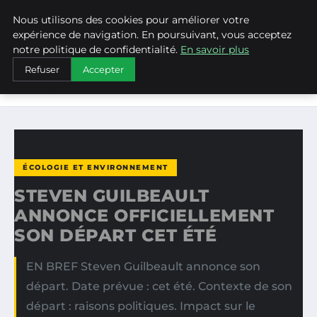
Nous utilisons des cookies pour améliorer votre
WEARECLIMATECONTROL
expérience de navigation. En poursuivant, vous acceptez
notre politique de confidentialité.
En savoir plus
ACCUEIL
ÉCOLOGIE ET ENVIRONNEMENT
Refuser
Accepter
STEVEN GUILBEAULT ANNONCE OFFICIELLEMENT SON
DÉPART…
ÉCOLOGIE ET ENVIRONNEMENT
STEVEN GUILBEAULT
ANNONCE OFFICIELLEMENT
SON DÉPART CET ÉTÉ
EN BREF Steven Guilbeault annonce son
départ. Date prévue : cet été. Contexte de son
départ : raisons politiques. Impact sur le