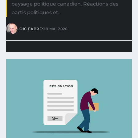
paysage politique canadien. Réactions des
partis politiques et…
•
LOÏC FABRE
28 MAI 2026