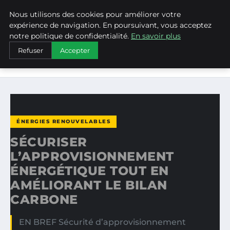
Nous utilisons des cookies pour améliorer votre
WEARECLIMATECONTROL
expérience de navigation. En poursuivant, vous acceptez
notre politique de confidentialité.
En savoir plus
ACCUEIL
ÉNERGIES RENOUVELABLES
Refuser
Accepter
SÉCURISER L’APPROVISIONNEMENT ÉNERGÉTIQUE TOUT
EN…
ÉNERGIES RENOUVELABLES
SÉCURISER
L’APPROVISIONNEMENT
ÉNERGÉTIQUE TOUT EN
AMÉLIORANT LE BILAN
CARBONE
EN BREF Sécurité d’approvisionnement