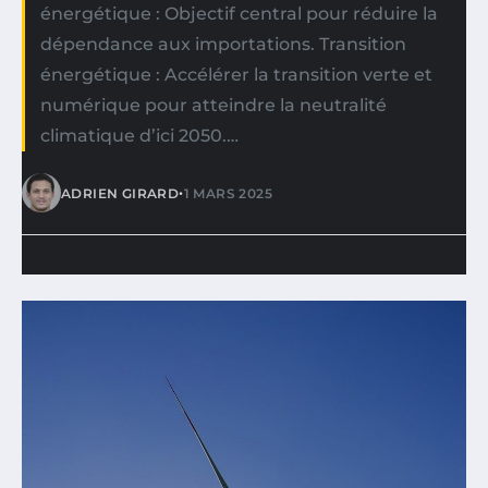
énergétique : Objectif central pour réduire la
dépendance aux importations. Transition
énergétique : Accélérer la transition verte et
numérique pour atteindre la neutralité
climatique d’ici 2050.…
•
ADRIEN GIRARD
1 MARS 2025