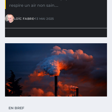
respire un air non sain.…
•
LOÏC FABRE
13 MAI 2025
EN BREF