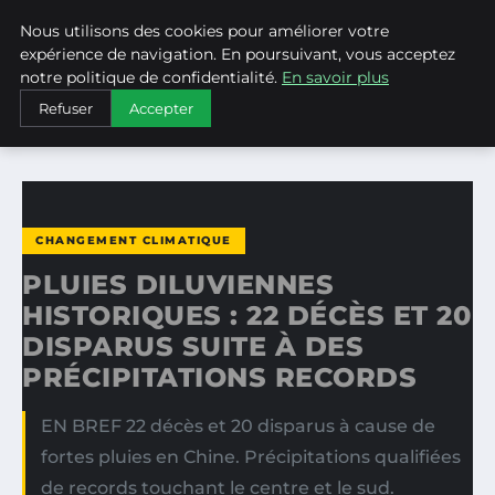
Nous utilisons des cookies pour améliorer votre
WEARECLIMATECONTROL
expérience de navigation. En poursuivant, vous acceptez
notre politique de confidentialité.
En savoir plus
ACCUEIL
CHANGEMENT CLIMATIQUE
Refuser
Accepter
PLUIES DILUVIENNES HISTORIQUES : 22 DÉCÈS ET 20…
CHANGEMENT CLIMATIQUE
PLUIES DILUVIENNES
HISTORIQUES : 22 DÉCÈS ET 20
DISPARUS SUITE À DES
PRÉCIPITATIONS RECORDS
EN BREF 22 décès et 20 disparus à cause de
fortes pluies en Chine. Précipitations qualifiées
de records touchant le centre et le sud.