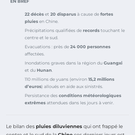
EN BREF
22 décès
et
20 disparus
à cause de
fortes
pluies
en Chine.
Précipitations qualifiées de
records
touchant le
centre et le sud.
Evacuations : près de
24 000 personnes
affectées.
Inondations graves dans la région du
Guangxi
et du
Hunan
.
110 millions de yuans (environ
15,2 millions
d’euros
) alloués en aide aux sinistrés.
Persistance des
conditions météorologiques
extrêmes
attendues dans les jours à venir.
Le bilan des
pluies diluviennes
qui ont frappé le
centre et le sud de la
Chine
ces derniers jours est