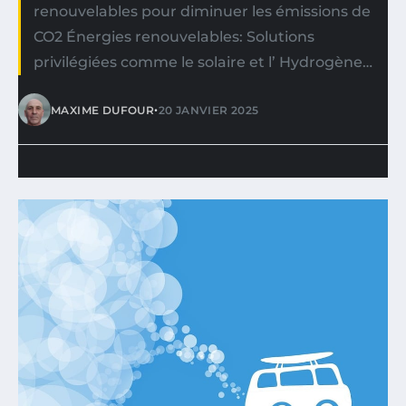
renouvelables pour diminuer les émissions de
CO2 Énergies renouvelables: Solutions
privilégiées comme le solaire et l’ Hydrogène…
•
MAXIME DUFOUR
20 JANVIER 2025