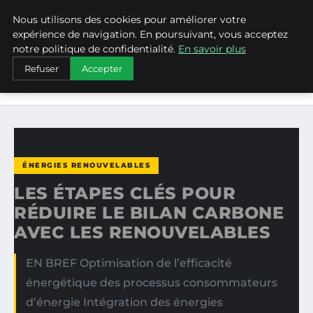
Nous utilisons des cookies pour améliorer votre
WEARECLIMATECONTROL
expérience de navigation. En poursuivant, vous acceptez
notre politique de confidentialité.
En savoir plus
ACCUEIL
ÉNERGIES RENOUVELABLES
Refuser
Accepter
LES ÉTAPES CLÉS POUR RÉDUIRE LE BILAN CARBONE AVEC
LES…
ÉNERGIES RENOUVELABLES
LES ÉTAPES CLÉS POUR
RÉDUIRE LE BILAN CARBONE
AVEC LES RENOUVELABLES
EN BREF Optimisation de l’efficacité
énergétique des processus consommateurs
d’énergie Intégration des énergies