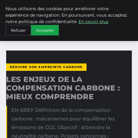
Nous utilisons des cookies pour améliorer votre
WEARECLIMATECONTROL
expérience de navigation. En poursuivant, vous acceptez
notre politique de confidentialité.
En savoir plus
ACCUEIL
RÉDUIRE SON EMPREINTE CARBONE
Refuser
Accepter
LES ENJEUX DE LA COMPENSATION CARBONE : MIEUX…
RÉDUIRE SON EMPREINTE CARBONE
LES ENJEUX DE LA
COMPENSATION CARBONE :
MIEUX COMPRENDRE
EN BREF Définition de la compensation
carbone : mécanismes pour équilibrer les
émissions de CO2. Objectif : atteindre la
neutralité carbone. Projets concernés :