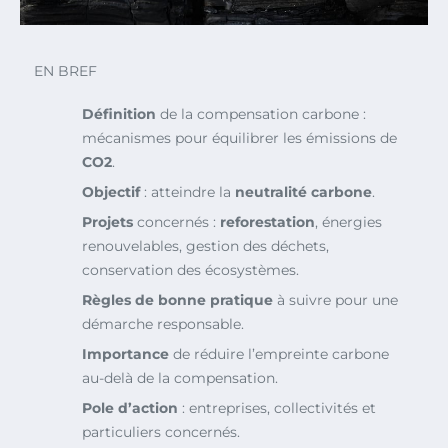
EN BREF
Définition
de la compensation carbone :
mécanismes pour équilibrer les émissions de
CO2
.
Objectif
: atteindre la
neutralité carbone
.
Projets
concernés :
reforestation
, énergies
renouvelables, gestion des déchets,
conservation des écosystèmes.
Règles de bonne pratique
à suivre pour une
démarche responsable.
Importance
de réduire l’empreinte carbone
au-delà de la compensation.
Pole d’action
: entreprises, collectivités et
particuliers concernés.