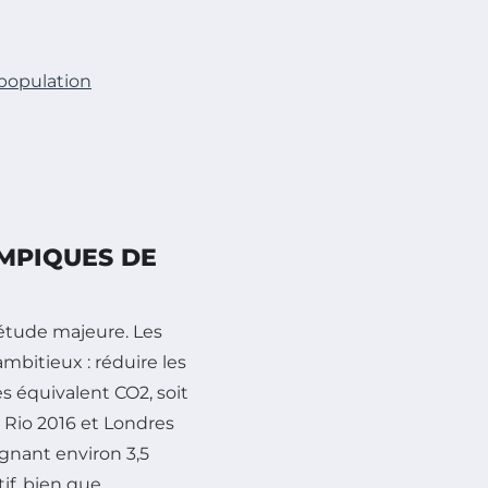
a population
YMPIQUES DE
étude majeure. Les
mbitieux : réduire les
es équivalent CO2, soit
 Rio 2016 et Londres
gnant environ 3,5
if, bien que