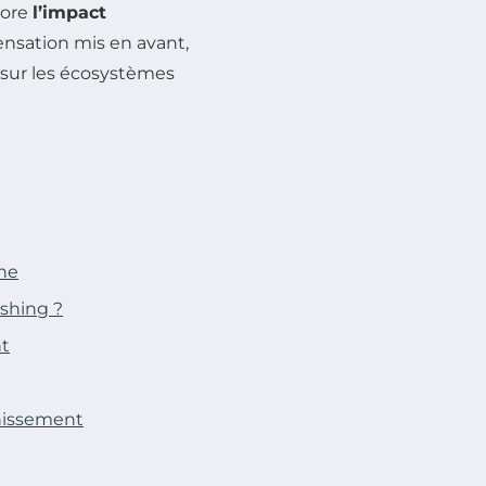
lore
l’impact
pensation mis en avant,
e sur les écosystèmes
one
shing ?
nt
inissement