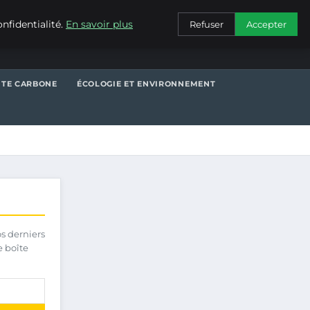
CONTACT
nfidentialité.
En savoir plus
Refuser
Accepter
NTE CARBONE
ÉCOLOGIE ET ENVIRONNEMENT
os derniers
e boîte