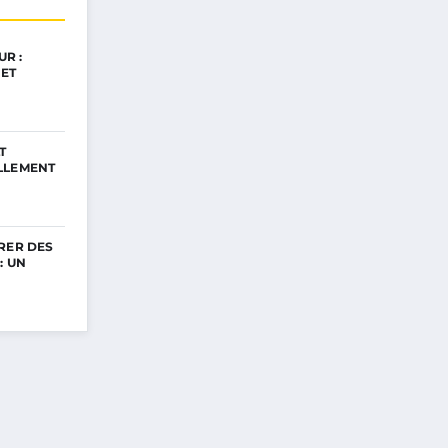
R :
ET
T
LLEMENT
RER DES
: UN