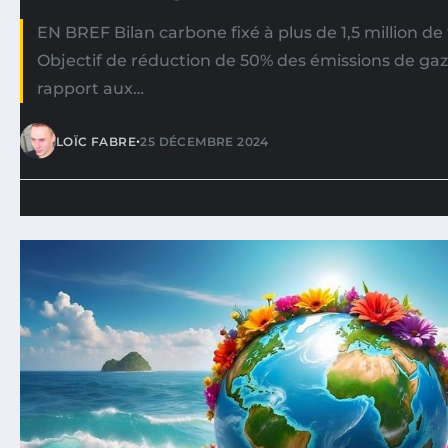
EN BREF Bilan carbone fixé à plus de 1,5 million d
Objectif de réduction de 50% des émissions de gaz 
rapport aux…
•
LOÏC FABRE
25 DÉCEMBRE 2024