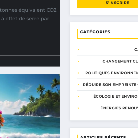
S'INSCRIRE
e tonnes équivalent CO2.
à effet de serre par
CATÉGORIES
C
CHANGEMENT CL
POLITIQUES ENVIRONNE
RÉDUIRE SON EMPREINTE
ÉCOLOGIE ET ENVIR
ÉNERGIES RENOU
ARTICLES RÉCENTS