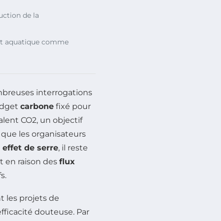
ction de la
ent aquatique comme
breuses interrogations
udget
carbone
fixé pour
alent CO2, un objectif
que les organisateurs
effet de serre
, il reste
t en raison des
flux
s.
 les projets de
efficacité douteuse. Par