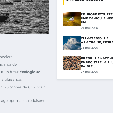
L’EUROPE ÉTOUFFE
UNE CANICULE HIS
UN…
29 mai 2026
CLIMAT 2030 : L’A
À LA TRAÎNE, L’ES
28 mai 2026
anciers.
BRÉSIL : L’AMAZONI
ENREGISTRE LA PL
au monde.
FAIBLE…
our un futur
écologique
.
27 mai 2026
la plaisance.
if : 25 tonnes de CO2 pour
usage optimal et réduisent