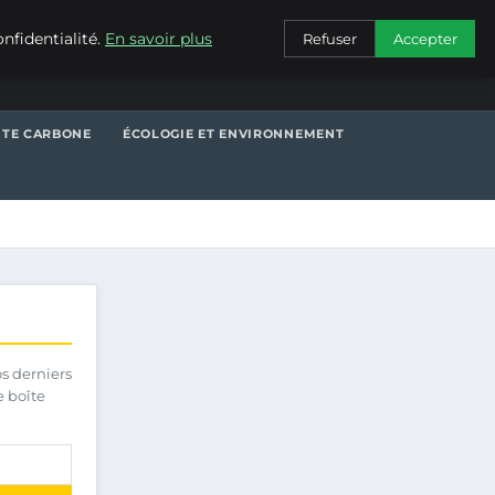
CONTACT
nfidentialité.
En savoir plus
Refuser
Accepter
NTE CARBONE
ÉCOLOGIE ET ENVIRONNEMENT
os derniers
e boîte