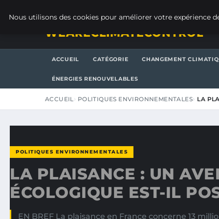
VENDREDI 7 AOÛT 2026
Nous utilisons des cookies pour améliorer votre expérience de
WEARECLIMATECONTROL
ACCUEIL
CATÉGORIE
CHANGEMENT CLIMATI
ÉNERGIES RENOUVELABLES
ACCUEIL
POLITIQUES ENVIRONNEMENTALES
LA PL
POLITIQUES ENVIRONNEMENTALES
LA PLAISANCE : UN AVE
ÉCOLOGIQUE EST-IL POS
EN BREF La plaisance en France concerne 13 million