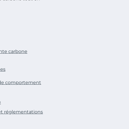
inte carbone
ues
t de comportement
e
 et réglementations