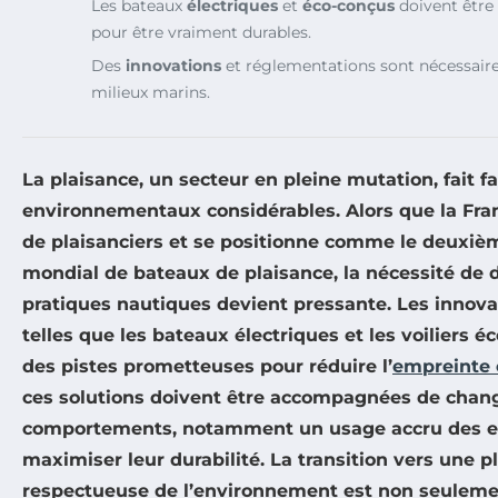
Les bateaux
électriques
et
éco-conçus
doivent être 
pour être vraiment durables.
Des
innovations
et réglementations sont nécessaire
milieux marins.
La plaisance, un secteur en pleine mutation, fait fa
environnementaux considérables. Alors que la Fra
de plaisanciers et se positionne comme le deuxiè
mondial de bateaux de plaisance, la nécessité de 
pratiques nautiques devient pressante. Les innova
telles que les
bateaux électriques
et les voiliers
éc
des pistes prometteuses pour réduire l’
empreinte 
ces solutions doivent être accompagnées de cha
comportements, notamment un usage accru des e
maximiser leur durabilité. La transition vers une p
respectueuse de l’environnement est non seulemen