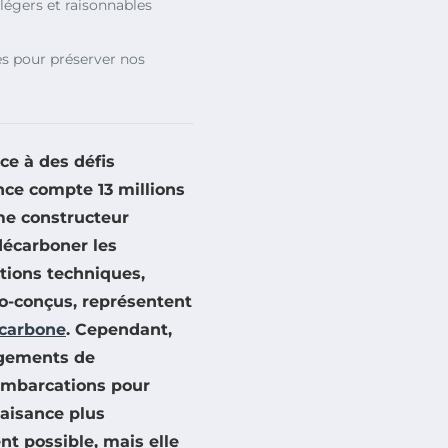
légers et raisonnables
s pour préserver nos
ce à des défis
nce compte 13 millions
me constructeur
décarboner les
tions techniques,
o-conçus
, représentent
carbone
. Cependant,
ngements de
mbarcations pour
laisance plus
t possible, mais elle