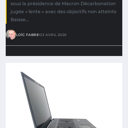
sous la présidence de Macron Décarbonation
jugée « lente » avec des objectifs non atteints
Baisse…
•
LOÏC FABRE
23 AVRIL 2026