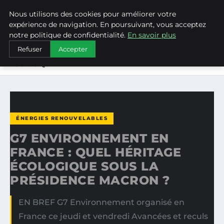
Nous utilisons des cookies pour améliorer votre
WEARECLIMATECONTROL
expérience de navigation. En poursuivant, vous acceptez
notre politique de confidentialité.
En savoir plus
ACCUEIL
ÉNERGIES RENOUVELABLES
Refuser
Accepter
G7 ENVIRONNEMENT EN FRANCE : QUEL HÉRITAGE
ÉCOLOGIQUE…
ÉNERGIES RENOUVELABLES
G7 ENVIRONNEMENT EN
FRANCE : QUEL HÉRITAGE
ÉCOLOGIQUE SOUS LA
PRÉSIDENCE MACRON ?
EN BREF G7 Environnement organisé en
France ce jeudi et vendredi Avancées et reculs