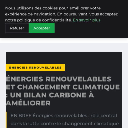
Nous utilisons des cookies pour améliorer votre
WEARECLIMATECONTROL
expérience de navigation. En poursuivant, vous acceptez
notre politique de confidentialité.
En savoir plus
ACCUEIL
ÉNERGIES RENOUVELABLES
Refuser
Accepter
ÉNERGIES RENOUVELABLES ET CHANGEMENT CLIMATIQUE :
UN…
ÉNERGIES RENOUVELABLES
ÉNERGIES RENOUVELABLES
ET CHANGEMENT CLIMATIQUE
: UN BILAN CARBONE À
AMÉLIORER
EN BREF Énergies renouvelables : rôle central
dans la lutte contre le changement climatique