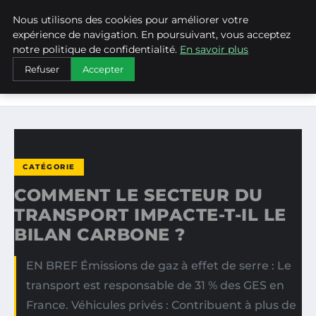
Nous utilisons des cookies pour améliorer votre
WEARECLIMATECONTROL
expérience de navigation. En poursuivant, vous acceptez
notre politique de confidentialité.
En savoir plus
ACCUEIL
CATÉGORIE
Refuser
Accepter
COMMENT LE SECTEUR DU TRANSPORT IMPACTE-T-IL LE
BILAN…
CATÉGORIE
COMMENT LE SECTEUR DU
TRANSPORT IMPACTE-T-IL LE
BILAN CARBONE ?
EN BREF Émissions de gaz à effet de serre : Le
transport est responsable de 31 % des GES en
France. Véhicules privés : Contribuent à plus de