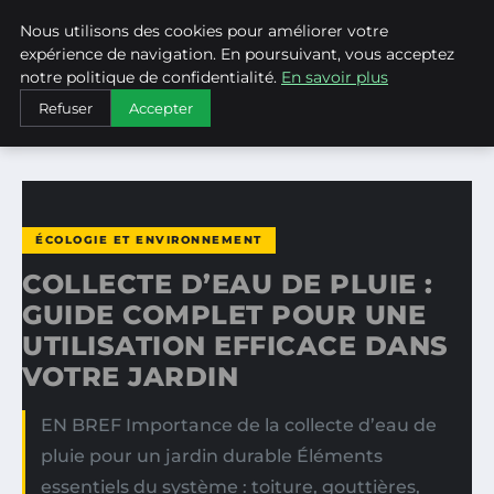
Nous utilisons des cookies pour améliorer votre
WEARECLIMATECONTROL
expérience de navigation. En poursuivant, vous acceptez
notre politique de confidentialité.
En savoir plus
ACCUEIL
ÉCOLOGIE ET ENVIRONNEMENT
Refuser
Accepter
COLLECTE D’EAU DE PLUIE : GUIDE COMPLET POUR UNE…
ÉCOLOGIE ET ENVIRONNEMENT
COLLECTE D’EAU DE PLUIE :
GUIDE COMPLET POUR UNE
UTILISATION EFFICACE DANS
VOTRE JARDIN
EN BREF Importance de la collecte d’eau de
pluie pour un jardin durable Éléments
essentiels du système : toiture, gouttières,