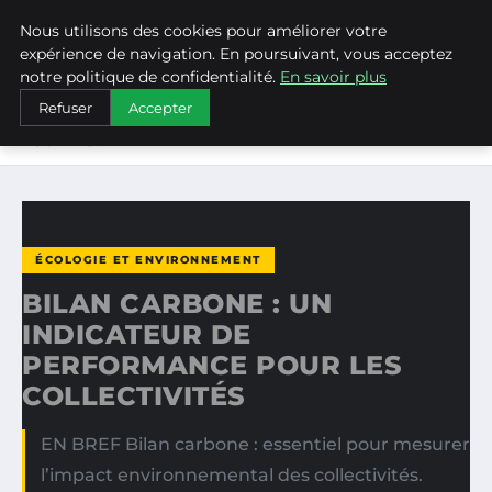
Nous utilisons des cookies pour améliorer votre
WEARECLIMATECONTROL
expérience de navigation. En poursuivant, vous acceptez
notre politique de confidentialité.
En savoir plus
ACCUEIL
ÉCOLOGIE ET ENVIRONNEMENT
Refuser
Accepter
BILAN CARBONE : UN INDICATEUR DE PERFORMANCE
POUR LES…
ÉCOLOGIE ET ENVIRONNEMENT
BILAN CARBONE : UN
INDICATEUR DE
PERFORMANCE POUR LES
COLLECTIVITÉS
EN BREF Bilan carbone : essentiel pour mesurer
l’impact environnemental des collectivités.