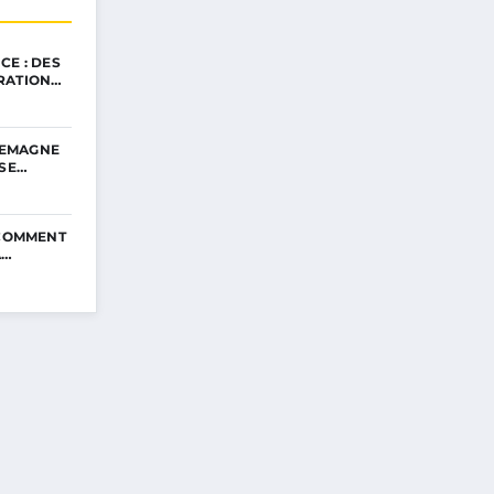
CE : DES
RATION…
LLEMAGNE
SSE…
 COMMENT
A…