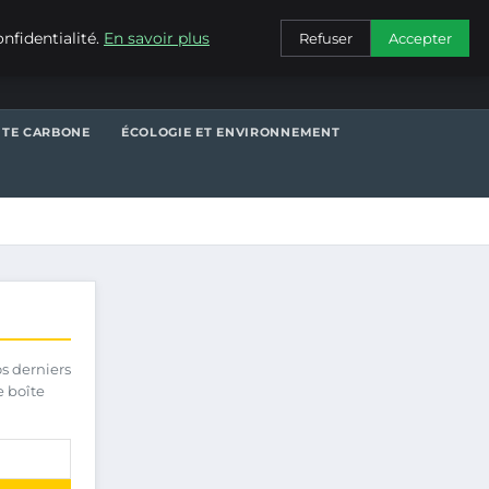
CONTACT
nfidentialité.
En savoir plus
Refuser
Accepter
NTE CARBONE
ÉCOLOGIE ET ENVIRONNEMENT
os derniers
e boîte