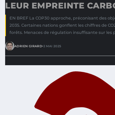
LEUR EMPREINTE CARB
EN BREF La COP30 approche, préconisant des obje
2035. Certaines nations gonflent les chiffres de CO
forêts. Menaces de régulation insuffisante sur les 
•
ADRIEN GIRARD
2 MAI 2025