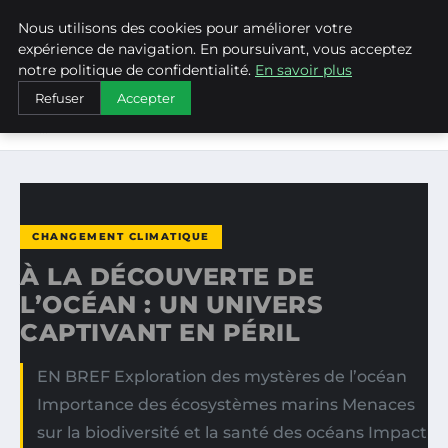
Nous utilisons des cookies pour améliorer votre
WEARECLIMATECONTROL
expérience de navigation. En poursuivant, vous acceptez
notre politique de confidentialité.
En savoir plus
ACCUEIL
CHANGEMENT CLIMATIQUE
Refuser
Accepter
À LA DÉCOUVERTE DE L’OCÉAN : UN UNIVERS CAPTIVANT
EN…
CHANGEMENT CLIMATIQUE
À LA DÉCOUVERTE DE
L’OCÉAN : UN UNIVERS
CAPTIVANT EN PÉRIL
EN BREF Exploration des mystères de l’océan
Importance des écosystèmes marins Menaces
sur la biodiversité et la santé des océans Impact